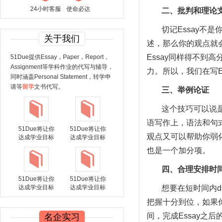
24小时客服
使命必达
二、批判和理论
切记Essay不
关于我们
述，那么你的观点就
Essay同样得不
51Due提供Essay，Paper，Report，
Assignment等学科作业的代写与辅导，
力。所以，我们在写E
同时涵盖Personal Statement，转学申
请等
留学
文书代写。
三、举例论证
这个技巧可以说是
语写作上，语法和句
51Due将让你
51Due将让你
观点又可以帮助你弱
达成学业目标
达成学业目标
也是一个加分项。
四、合理安排时
51Due将让你
51Due将让你
达成学业目标
达成学业目标
想要在短时间内d
把握十分到位，如果
间，完成Essay
名企实习